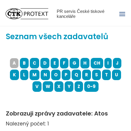
Menu
PR servis České tiskové
kanceláře
Seznam všech zadavatelů
A
B
C
D
E
F
G
H
CH
I
J
K
L
M
N
O
P
Q
R
S
T
U
V
W
X
Y
Z
0-9
Zobrazuji zprávy zadavatele: Atos
Nalezený počet: 1