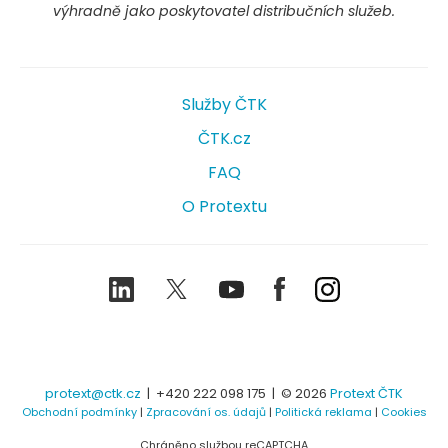
výhradně jako poskytovatel distribučních služeb.
Služby ČTK
ČTK.cz
FAQ
O Protextu
LinkedIn
Twitter
Youtube
Facebook
Instagram
protext@ctk.cz
|
+420 222 098 175
| © 2026
Protext ČTK
Obchodní podmínky
|
Zpracování os. údajů
|
Politická reklama
|
Cookies
Chráněno službou reCAPTCHA