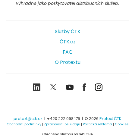
výhradně jako poskytovatel distribučních služeb.
Služby ČTK
ČTK.cz
FAQ
O Protextu
LinkedIn
Twitter
Youtube
Facebook
Instagram
protext@ctk.cz
|
+420 222 098 175
| © 2026
Protext ČTK
Obchodní podmínky
|
Zpracování os. údajů
|
Politická reklama
|
Cookies
Chráněno službou reCAPTCHA