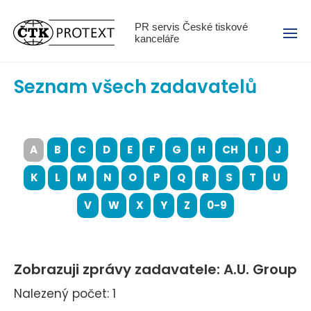
Menu
PR servis České tiskové
kanceláře
Seznam všech zadavatelů
A
B
C
D
E
F
G
H
CH
I
J
K
L
M
N
O
P
Q
R
S
T
U
V
W
X
Y
Z
0-9
Zobrazuji zprávy zadavatele: A.U. Group
Nalezený počet: 1