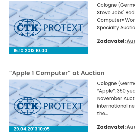
Cologne (Germa
Steve Jobs' Bed
Computer« World
Specialty Auctio
Zadavatel:
Au
15.10.2013 10:00
“Apple 1 Computer” at Auction
Cologne (German
“Apple”: 350 ye
November Aucti
international ne
the...
Zadavatel:
Au
29.04.2013 10:05