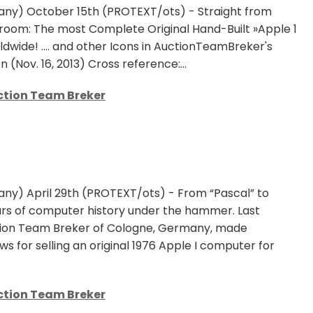
ny) October 15th (PROTEXT/ots) - Straight from
room: The most Complete Original Hand-Built »Apple 1
wide! .... and other Icons in AuctionTeamBreker's
n (Nov. 16, 2013) Cross reference:...
ction Team Breker
y) April 29th (PROTEXT/ots) - From “Pascal” to
ars of computer history under the hammer. Last
on Team Breker of Cologne, Germany, made
ws for selling an original 1976 Apple I computer for
ction Team Breker