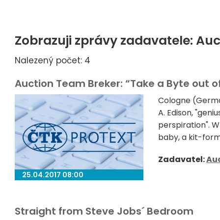
Zobrazuji zprávy zadavatele: Au
Nalezený počet: 4
Auction Team Breker: “Take a Byte out o
Cologne (Germa
A. Edison, "geni
perspiration". 
baby, a kit-form
Zadavatel:
Au
25.04.2017 08:00
Straight from Steve Jobs´ Bedroom