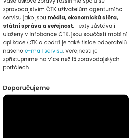
Vaše tiskové zprávy rozšíříme spolu se
zpravodajstvím ČTK uživatelům agenturního
servisu jako jsou
média, ekonomická sféra,
státní správa a veřejnost
. Texty zůstávají
uloženy v Infobance ČTK, jsou součástí mobilní
aplikace ČTK a obdrží je také tisíce odběratelů
našeho
e-mail servisu
. Veřejnosti je
zpřístupníme na více než 15 zpravodajských
portálech.
Doporučujeme