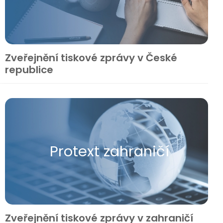
Zveřejnění tiskové zprávy v České
republice
Protext zahraničí
Zveřejnění tiskové zprávy v zahraničí