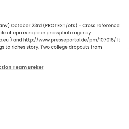
n
ny) October 23rd (PROTEXT/ots) - Cross reference:
lable at epa european pressphoto agency
.eu ) and http://www.presseportal.de/pm/107018/ It
gs to riches story. Two college dropouts from
ction Team Breker