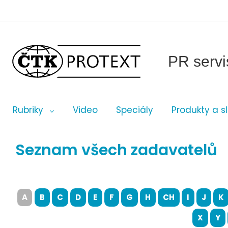
PR servi
Rubriky
Video
Speciály
Produkty a s
Seznam všech zadavatelů
A
B
C
D
E
F
G
H
CH
I
J
K
X
Y