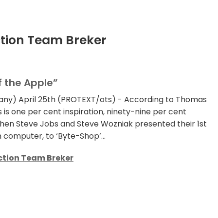
ction Team Breker
f the Apple”
ny) April 25th (PROTEXT/ots) - According to Thomas
us is one per cent inspiration, ninety-nine per cent
When Steve Jobs and Steve Wozniak presented their 1st
 computer, to ‘Byte-Shop’...
ction Team Breker