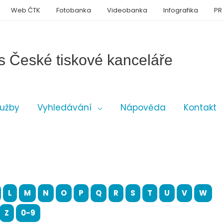
Web ČTK
Fotobanka
Videobanka
Infografika
PR
s České tiskové kanceláře
lužby
Vyhledávání
Nápověda
Kontakt
L
M
N
O
P
Q
R
S
T
U
V
W
Z
0-9