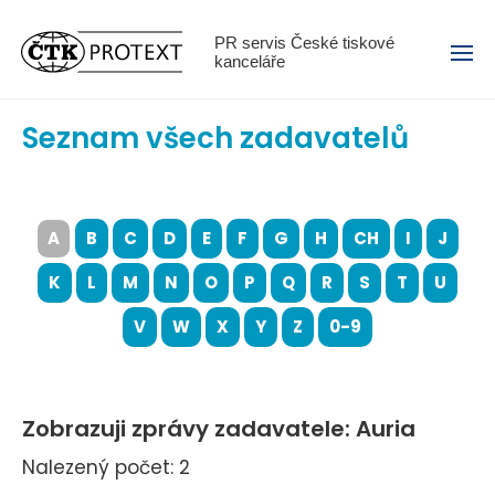
Menu
PR servis České tiskové
kanceláře
Seznam všech zadavatelů
A
B
C
D
E
F
G
H
CH
I
J
K
L
M
N
O
P
Q
R
S
T
U
V
W
X
Y
Z
0-9
Zobrazuji zprávy zadavatele: Auria
Nalezený počet: 2