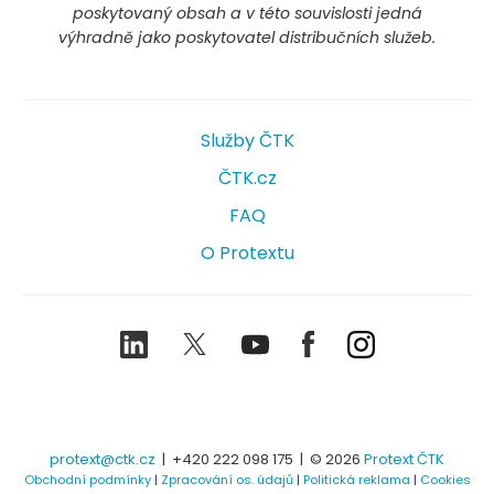
poskytovaný obsah a v této souvislosti jedná
výhradně jako poskytovatel distribučních služeb.
Služby ČTK
ČTK.cz
FAQ
O Protextu
LinkedIn
Twitter
Youtube
Facebook
Instagram
protext@ctk.cz
|
+420 222 098 175
| © 2026
Protext ČTK
Obchodní podmínky
|
Zpracování os. údajů
|
Politická reklama
|
Cookies