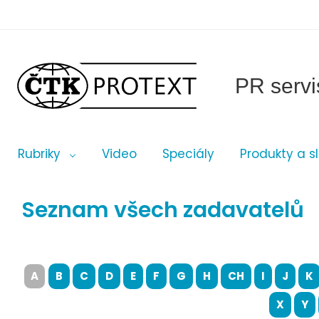
PR servi
Rubriky
Video
Speciály
Produkty a s
Seznam všech zadavatelů
A
B
C
D
E
F
G
H
CH
I
J
K
X
Y