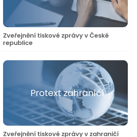
Zveřejnění tiskové zprávy v České
republice
Protext zahraničí
Zveřejnění tiskové zprávy v zahraničí