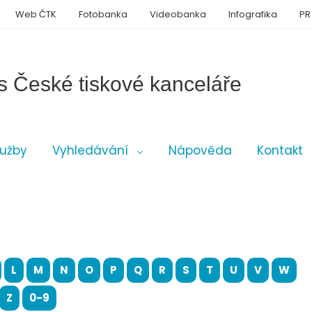
Web ČTK
Fotobanka
Videobanka
Infografika
PR
s České tiskové kanceláře
lužby
Vyhledávání
Nápověda
Kontakt
L
M
N
O
P
Q
R
S
T
U
V
W
Z
0-9