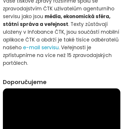
Vaše tiskové zprávy rozšíříme spolu se
zpravodajstvím ČTK uživatelům agenturního
servisu jako jsou
média, ekonomická sféra,
státní správa a veřejnost
. Texty zůstávají
uloženy v Infobance ČTK, jsou součástí mobilní
aplikace ČTK a obdrží je také tisíce odběratelů
našeho
e-mail servisu
. Veřejnosti je
zpřístupníme na více než 15 zpravodajských
portálech.
Doporučujeme