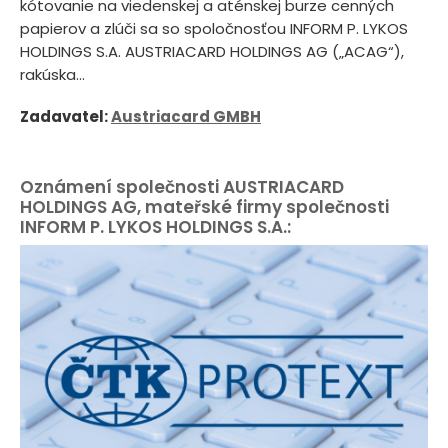
kótovanie na viedenskej a aténskej burze cenných
papierov a zlúči sa so spoločnosťou INFORM P. LYKOS
HOLDINGS S.A. AUSTRIACARD HOLDINGS AG („ACAG“),
rakúska...
Zadavatel:
Austriacard GMBH
Oznámení společnosti AUSTRIACARD
HOLDINGS AG, mateřské firmy společnosti
INFORM P. LYKOS HOLDINGS S.A.: