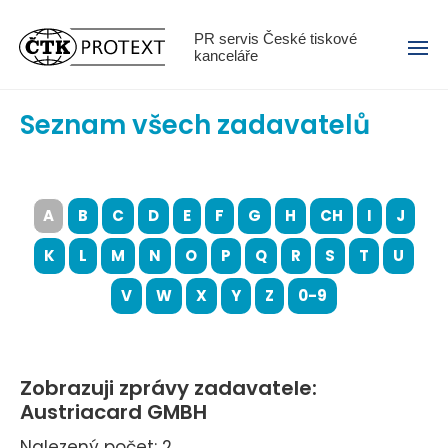
Menu
PR servis České tiskové
kanceláře
Seznam všech zadavatelů
A
B
C
D
E
F
G
H
CH
I
J
K
L
M
N
O
P
Q
R
S
T
U
V
W
X
Y
Z
0-9
Zobrazuji zprávy zadavatele:
Austriacard GMBH
Nalezený počet: 2