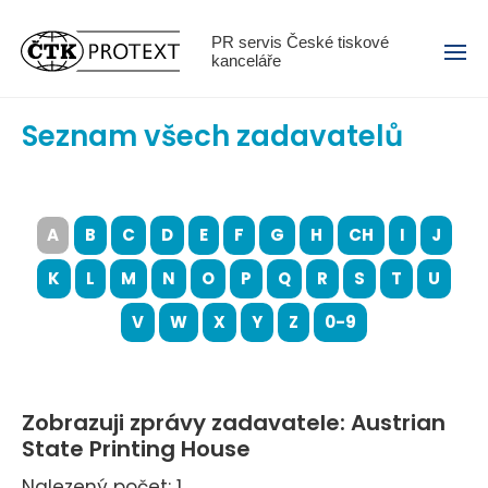
Menu
PR servis České tiskové
kanceláře
Seznam všech zadavatelů
A
B
C
D
E
F
G
H
CH
I
J
K
L
M
N
O
P
Q
R
S
T
U
V
W
X
Y
Z
0-9
Zobrazuji zprávy zadavatele: Austrian
State Printing House
Nalezený počet: 1