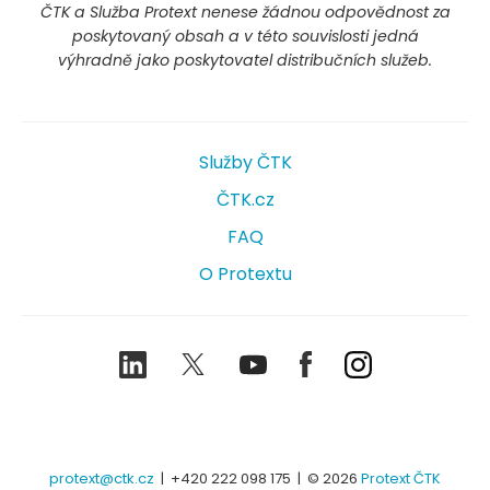
ČTK a Služba Protext nenese žádnou odpovědnost za
poskytovaný obsah a v této souvislosti jedná
výhradně jako poskytovatel distribučních služeb.
Služby ČTK
ČTK.cz
FAQ
O Protextu
LinkedIn
Twitter
Youtube
Facebook
Instagram
protext@ctk.cz
|
+420 222 098 175
| © 2026
Protext ČTK