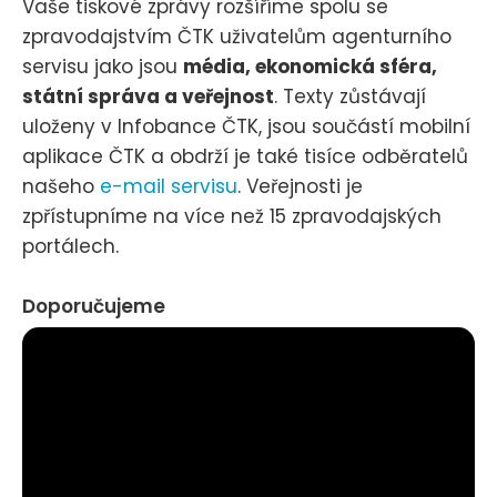
Vaše tiskové zprávy rozšíříme spolu se
zpravodajstvím ČTK uživatelům agenturního
servisu jako jsou
média, ekonomická sféra,
státní správa a veřejnost
. Texty zůstávají
uloženy v Infobance ČTK, jsou součástí mobilní
aplikace ČTK a obdrží je také tisíce odběratelů
našeho
e-mail servisu
. Veřejnosti je
zpřístupníme na více než 15 zpravodajských
portálech.
Doporučujeme