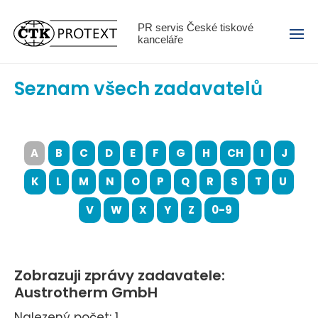
Menu
PR servis České tiskové
kanceláře
Seznam všech zadavatelů
A
B
C
D
E
F
G
H
CH
I
J
K
L
M
N
O
P
Q
R
S
T
U
V
W
X
Y
Z
0-9
Zobrazuji zprávy zadavatele:
Austrotherm GmbH
Nalezený počet: 1