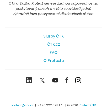
ČTK a Služba Protext nenese žádnou odpovědnost za
poskytovaný obsah a v této souvislosti jedná
výhradně jako poskytovatel distribučních služeb.
Služby ČTK
ČTK.cz
FAQ
O Protextu
LinkedIn
Twitter
Youtube
Facebook
Instagram
protext@ctk.cz
|
+420 222 098 175
| © 2026
Protext ČTK