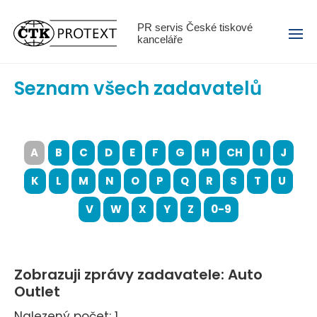
Menu
PR servis České tiskové
kanceláře
Seznam všech zadavatelů
A
B
C
D
E
F
G
H
CH
I
J
K
L
M
N
O
P
Q
R
S
T
U
V
W
X
Y
Z
0-9
Zobrazuji zprávy zadavatele: Auto
Outlet
Nalezený počet: 1