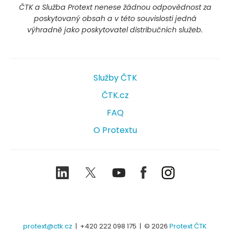
ČTK a Služba Protext nenese žádnou odpovědnost za
poskytovaný obsah a v této souvislosti jedná
výhradně jako poskytovatel distribučních služeb.
Služby ČTK
ČTK.cz
FAQ
O Protextu
LinkedIn
Twitter
Youtube
Facebook
Instagram
protext@ctk.cz
|
+420 222 098 175
| © 2026
Protext ČTK