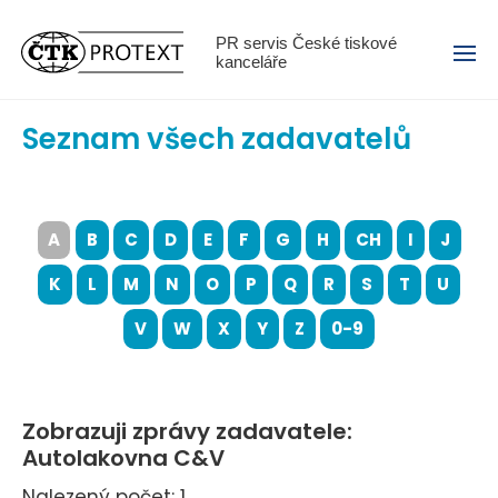
Menu
PR servis České tiskové
kanceláře
Seznam všech zadavatelů
A
B
C
D
E
F
G
H
CH
I
J
K
L
M
N
O
P
Q
R
S
T
U
V
W
X
Y
Z
0-9
Zobrazuji zprávy zadavatele:
Autolakovna C&V
Nalezený počet: 1