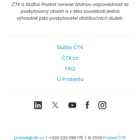
ČTK a Služba Protext nenese žádnou odpovědnost za
poskytovaný obsah a v této souvislosti jedná
výhradně jako poskytovatel distribučních služeb.
Služby ČTK
ČTK.cz
FAQ
O Protextu
LinkedIn
Twitter
Youtube
Facebook
Instagram
protext@ctk.cz
|
+420 222 098 175
| © 2026
Protext ČTK