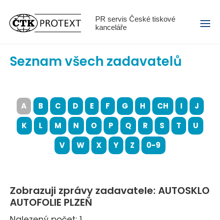
Menu
PR servis České tiskové
kanceláře
Seznam všech zadavatelů
A
B
C
D
E
F
G
H
CH
I
J
K
L
M
N
O
P
Q
R
S
T
U
V
W
X
Y
Z
0-9
Zobrazuji zprávy zadavatele: AUTOSKLO
AUTOFOLIE PLZEŇ
Nalezený počet: 1