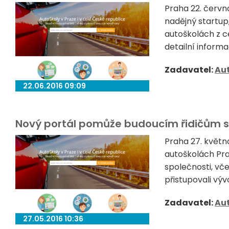
Praha 22. červn
nadějný startup,
autoškolách z c
detailní informa
Zadavatel:
Au
22.06.2016 09:09
Nový portál pomůže budoucím řidičům s
Praha 27. květn
autoškolách Prah
společnosti, vč
přistupovali výv
Zadavatel:
Au
27.05.2016 10:36