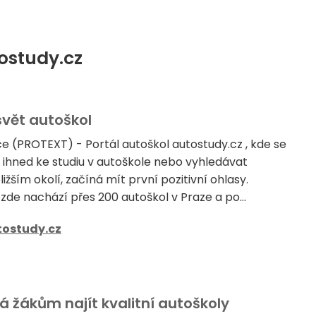
ostudy.cz
svět autoškol
ce (PROTEXT) - Portál autoškol autostudy.cz , kde se
t ihned ke studiu v autoškole nebo vyhledávat
ližším okolí, začíná mít první pozitivní ohlasy.
de nachází přes 200 autoškol v Praze a po...
tostudy.cz
á žákům najít kvalitní autoškoly