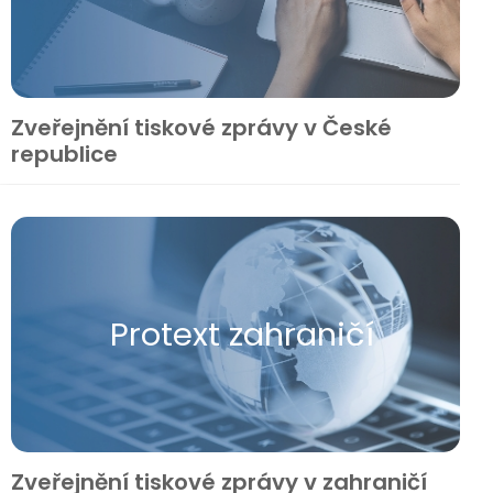
Zveřejnění tiskové zprávy v České
republice
Protext zahraničí
Zveřejnění tiskové zprávy v zahraničí