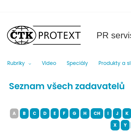
PR servi
Rubriky
Video
Speciály
Produkty a s
Seznam všech zadavatelů
A
B
C
D
E
F
G
H
CH
I
J
K
X
Y