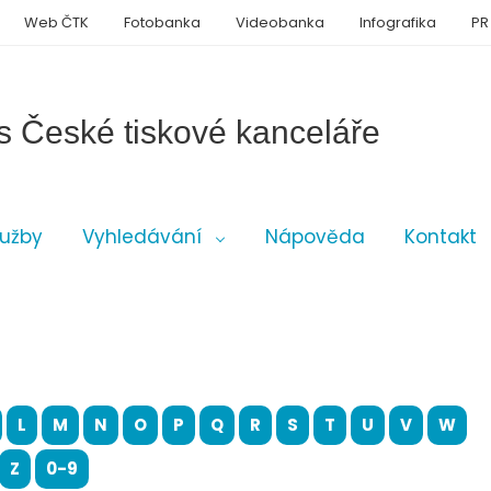
Web ČTK
Fotobanka
Videobanka
Infografika
PR
s České tiskové kanceláře
lužby
Vyhledávání
Nápověda
Kontakt
L
M
N
O
P
Q
R
S
T
U
V
W
Z
0-9