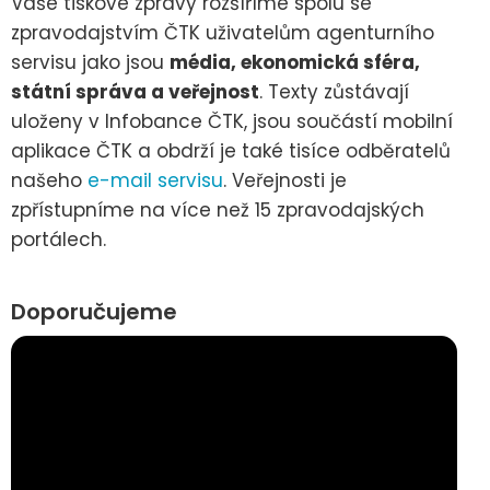
Vaše tiskové zprávy rozšíříme spolu se
zpravodajstvím ČTK uživatelům agenturního
servisu jako jsou
média, ekonomická sféra,
státní správa a veřejnost
. Texty zůstávají
uloženy v Infobance ČTK, jsou součástí mobilní
aplikace ČTK a obdrží je také tisíce odběratelů
našeho
e-mail servisu
. Veřejnosti je
zpřístupníme na více než 15 zpravodajských
portálech.
Doporučujeme