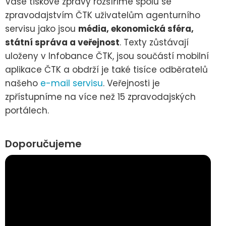
Vaše tiskové zprávy rozšíříme spolu se
zpravodajstvím ČTK uživatelům agenturního
servisu jako jsou
média, ekonomická sféra,
státní správa a veřejnost
. Texty zůstávají
uloženy v Infobance ČTK, jsou součástí mobilní
aplikace ČTK a obdrží je také tisíce odběratelů
našeho
e-mail servisu
. Veřejnosti je
zpřístupníme na více než 15 zpravodajských
portálech.
Doporučujeme