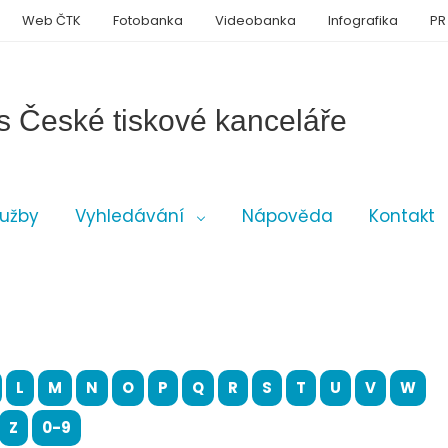
Web ČTK
Fotobanka
Videobanka
Infografika
PR
s České tiskové kanceláře
lužby
Vyhledávání
Nápověda
Kontakt
L
M
N
O
P
Q
R
S
T
U
V
W
Z
0-9