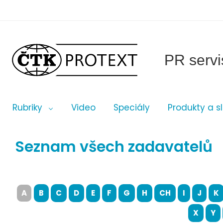
PR servi
Rubriky
Video
Speciály
Produkty a s
Seznam všech zadavatelů
A
B
C
D
E
F
G
H
CH
I
J
K
X
Y