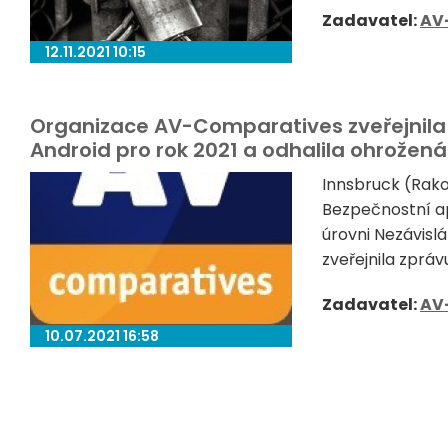
Zadavatel:
AV
12.11.2021 10:15
Organizace AV-Comparatives zveřejnila
Android pro rok 2021 a odhalila ohrožená
Innsbruck (Rak
Bezpečnostní ap
úrovni Nezávisl
zveřejnila zpráv
Zadavatel:
AV
10.07.2021 16:58