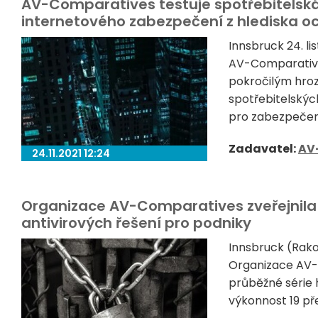
AV-Comparatives testuje spotřebitelská 
internetového zabezpečení z hlediska oc
Innsbruck 24. l
AV-Comparatives
pokročilým hro
spotřebitelský
pro zabezpečení
Zadavatel:
AV
24.11.2021 12:24
Organizace AV-Comparatives zveřejnila 
antivirových řešení pro podniky
Innsbruck (Rako
Organizace AV-C
průběžné série 
výkonnost 19 pře