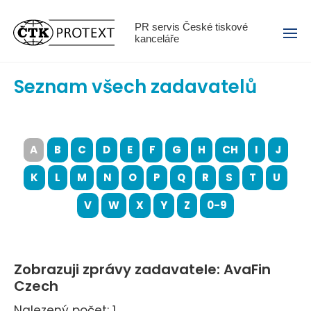
Menu
PR servis České tiskové
kanceláře
Seznam všech zadavatelů
A
B
C
D
E
F
G
H
CH
I
J
K
L
M
N
O
P
Q
R
S
T
U
V
W
X
Y
Z
0-9
Zobrazuji zprávy zadavatele: AvaFin
Czech
Nalezený počet: 1