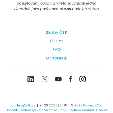
poskytovaný obsah a v této souvislosti jedná
výhradně jako poskytovatel distribučních služeb.
Služby ČTK
ČTK.cz
FAQ
O Protextu
LinkedIn
Twitter
Youtube
Facebook
Instagram
protext@ctk.cz
|
+420 222 098 175
| © 2026
Protext ČTK
Obchodní podmínky
|
Zpracování os. údajů
|
Politická reklama
|
Cookies