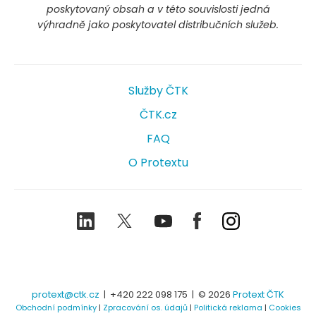
poskytovaný obsah a v této souvislosti jedná
výhradně jako poskytovatel distribučních služeb.
Služby ČTK
ČTK.cz
FAQ
O Protextu
LinkedIn
Twitter
Youtube
Facebook
Instagram
protext@ctk.cz
|
+420 222 098 175
| © 2026
Protext ČTK
Obchodní podmínky
|
Zpracování os. údajů
|
Politická reklama
|
Cookies