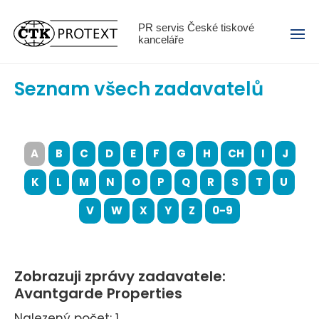
Menu
PR servis České tiskové
kanceláře
Seznam všech zadavatelů
A
B
C
D
E
F
G
H
CH
I
J
K
L
M
N
O
P
Q
R
S
T
U
V
W
X
Y
Z
0-9
Zobrazuji zprávy zadavatele:
Avantgarde Properties
Nalezený počet: 1