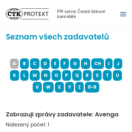
Menu
PR servis České tiskové
kanceláře
Seznam všech zadavatelů
A
B
C
D
E
F
G
H
CH
I
J
K
L
M
N
O
P
Q
R
S
T
U
V
W
X
Y
Z
0-9
Zobrazuji zprávy zadavatele: Avenga
Nalezený počet: 1