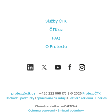
Služby ČTK
ČTK.cz
FAQ
O Protextu
LinkedIn
Twitter
Youtube
Facebook
Instagram
protext@ctk.cz
|
+420 222 098 175
| © 2026
Protext ČTK
Obchodní podmínky
|
Zpracování os. údajů
|
Politická reklama
|
Cookies
Chráněno službou reCAPTCHA
Ochrana soukromí
-
Smluvní podmínky