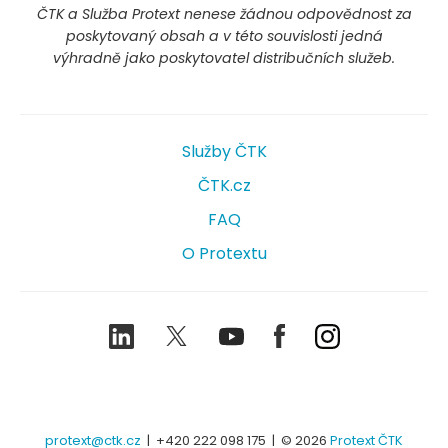
ČTK a Služba Protext nenese žádnou odpovědnost za
poskytovaný obsah a v této souvislosti jedná
výhradně jako poskytovatel distribučních služeb.
Služby ČTK
ČTK.cz
FAQ
O Protextu
LinkedIn
Twitter
Youtube
Facebook
Instagram
protext@ctk.cz
|
+420 222 098 175
| © 2026
Protext ČTK