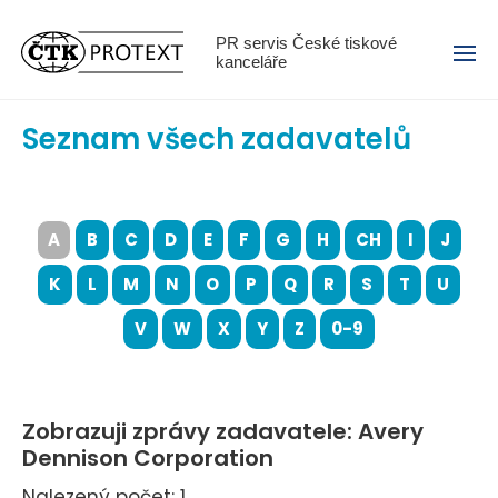
Menu
PR servis České tiskové
kanceláře
Seznam všech zadavatelů
A
B
C
D
E
F
G
H
CH
I
J
K
L
M
N
O
P
Q
R
S
T
U
V
W
X
Y
Z
0-9
Zobrazuji zprávy zadavatele: Avery
Dennison Corporation
Nalezený počet: 1