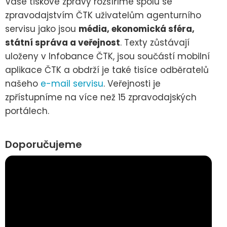
Vaše tiskové zprávy rozšíříme spolu se
zpravodajstvím ČTK uživatelům agenturního
servisu jako jsou
média, ekonomická sféra,
státní správa a veřejnost
. Texty zůstávají
uloženy v Infobance ČTK, jsou součástí mobilní
aplikace ČTK a obdrží je také tisíce odběratelů
našeho
e-mail servisu
. Veřejnosti je
zpřístupníme na více než 15 zpravodajských
portálech.
Doporučujeme