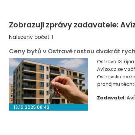
Zobrazuji zprávy zadavatele: Aví
Nalezený počet: 1
Ceny bytů v Ostravě rostou dvakrát rych
Ostrava 13. říjn
Avízo.cz se v zá
Ostravsku mezir
pronájmu těchto 
Zadavatel:
Aví
13.10.2025 08:42