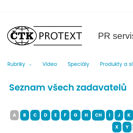
PR servi
Rubriky
Video
Speciály
Produkty a s
Seznam všech zadavatelů
A
B
C
D
E
F
G
H
CH
I
J
K
X
Y