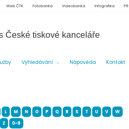
Web ČTK
Fotobanka
Videobanka
Infografika
PR
s České tiskové kanceláře
lužby
Vyhledávání
Nápověda
Kontakt
L
M
N
O
P
Q
R
S
T
U
V
W
Z
0-9