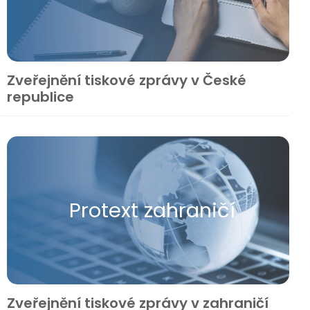
Zveřejnění tiskové zprávy v České
republice
Protext zahraničí
Zveřejnění tiskové zprávy v zahraničí