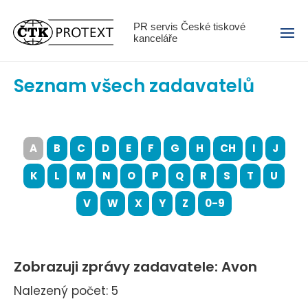
Menu
PR servis České tiskové
kanceláře
Seznam všech zadavatelů
A
B
C
D
E
F
G
H
CH
I
J
K
L
M
N
O
P
Q
R
S
T
U
V
W
X
Y
Z
0-9
Zobrazuji zprávy zadavatele: Avon
Nalezený počet: 5