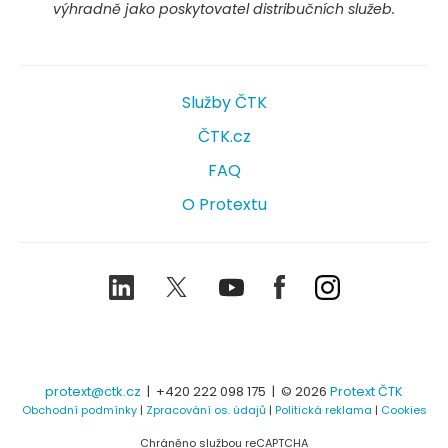
výhradně jako poskytovatel distribučních služeb.
Služby ČTK
ČTK.cz
FAQ
O Protextu
LinkedIn
Twitter
Youtube
Facebook
Instagram
protext@ctk.cz
|
+420 222 098 175
| © 2026
Protext ČTK
Obchodní podmínky
|
Zpracování os. údajů
|
Politická reklama
|
Cookies
Chráněno službou reCAPTCHA