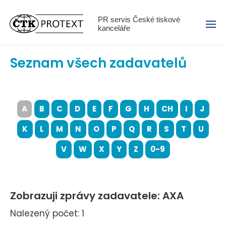
Menu
PR servis České tiskové
kanceláře
Seznam všech zadavatelů
A
B
C
D
E
F
G
H
CH
I
J
K
L
M
N
O
P
Q
R
S
T
U
V
W
X
Y
Z
0-9
Zobrazuji zprávy zadavatele: AXA
Nalezený počet: 1