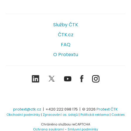
Služby ČTK
ČTK.cz
FAQ
O Protextu
LinkedIn
Twitter
Youtube
Facebook
Instagram
protext@ctk.cz
|
+420 222 098 175
| © 2026
Protext ČTK
Obchodní podmínky
|
Zpracování os. údajů
|
Politická reklama
|
Cookies
Chráněno službou reCAPTCHA
Ochrana soukromí
-
Smluvní podmínky