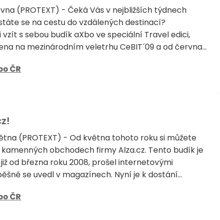
rvna (PROTEXT) - Čeká Vás v nejbližších týdnech
táte se na cestu do vzdálených destinací?
vzít s sebou budík aXbo ve speciální Travel edici,
ena na mezinárodním veletrhu CeBIT´09 a od června...
bo ČR
z!
větna (PROTEXT) - Od května tohoto roku si můžete
 kamenných obchodech firmy Alza.cz. Tento budík je
již od března roku 2008, prošel internetovými
ěšně se uvedl v magazínech. Nyní je k dostání...
bo ČR