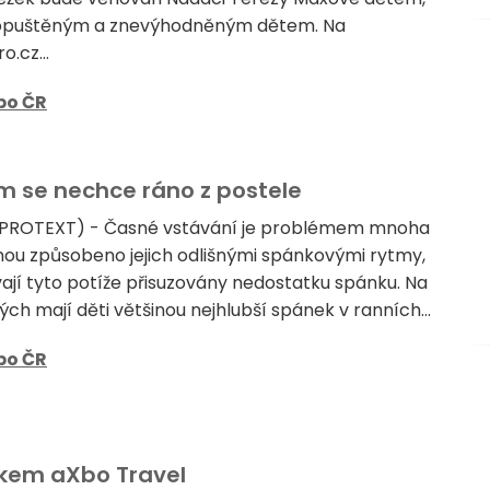
opuštěným a znevýhodněným dětem. Na
.cz...
bo ČR
ým se nechce ráno z postele
 (PROTEXT) - Časné vstávání je problémem mnoha
šinou způsobeno jejich odlišnými spánkovými rytmy,
ají tyto potíže přisuzovány nedostatku spánku. Na
ých mají děti většinou nejhlubší spánek v ranních...
bo ČR
íkem aXbo Travel