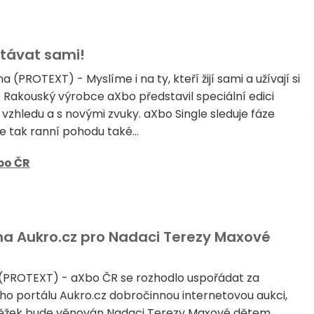
stávat sami!
na (PROTEXT) - Myslíme i na ty, kteří žijí sami a užívají si
le. Rakouský výrobce aXbo představil speciální edici
vzhledu a s novými zvuky. aXbo Single sleduje fáze
e tak ranní pohodu také...
bo ČR
 na Aukro.cz pro Nadaci Terezy Maxové
 (PROTEXT) - aXbo ČR se rozhodlo uspořádat za
o portálu Aukro.cz dobročinnou internetovou aukci,
ýtěžek bude věnován Nadaci Terezy Maxové dětem,