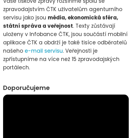
Vaše tiskové zprávy rozšíříme spolu se
zpravodajstvím ČTK uživatelům agenturního
servisu jako jsou
média, ekonomická sféra,
státní správa a veřejnost
. Texty zůstávají
uloženy v Infobance ČTK, jsou součástí mobilní
aplikace ČTK a obdrží je také tisíce odběratelů
našeho
e-mail servisu
. Veřejnosti je
zpřístupníme na více než 15 zpravodajských
portálech.
Doporučujeme