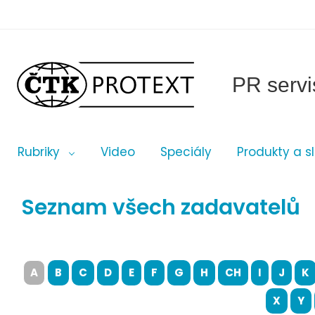
PR servi
Rubriky
Video
Speciály
Produkty a s
Seznam všech zadavatelů
A
B
C
D
E
F
G
H
CH
I
J
K
X
Y