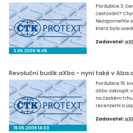
Pardubice 3. če
cestování? Chys
Nezapomeňte si 
která byla uved
Zadavatel:
aX
3.06.2009 16:05
Revoluční budík aXbo - nyní také v Alza.c
Pardubice 19. k
aXbo zakoupit v
na českém trhu 
recenzemi a úsp
Zadavatel:
aX
19.05.2009 14:03