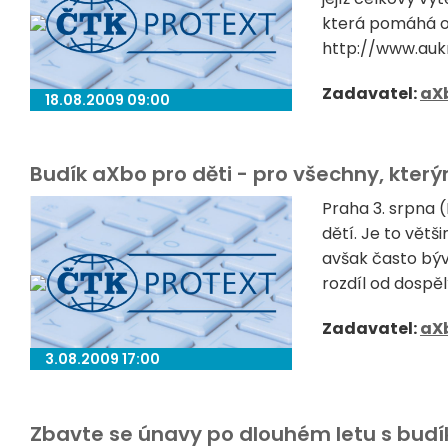
která pomáhá 
http://www.aukro
Zadavatel:
aX
18.08.2009 09:00
Budík aXbo pro děti - pro všechny, kter
Praha 3. srpna
dětí. Je to vět
avšak často býv
rozdíl od dospěl
Zadavatel:
aX
3.08.2009 17:00
Zbavte se únavy po dlouhém letu s bud