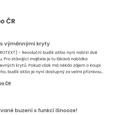
bo ČR
 s výměnnými kryty
(PROTEXT) - Revoluční budík aXbo nyní nabízí dvě
 Pro stávající majitele je tu lákavá nabídka
vných krytů. Pokud však má někdo zájem o koupi
o, budík aXbo je nyní dostupný za velmi příznivou...
bo ČR
vané buzení s funkcí iSnooze!