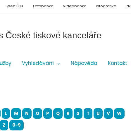
Web ČTK
Fotobanka
Videobanka
Infografika
PR
s České tiskové kanceláře
lužby
Vyhledávání
Nápověda
Kontakt
L
M
N
O
P
Q
R
S
T
U
V
W
Z
0-9