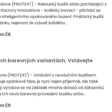
osince (PROTEXT) - Rakouský budík aXbo pocházející z
nfactory innovations - kolébky inovací - přichází se
 inteligentního opakovaného buzení. Praktický budík
pánku, nejenom že vzbudí každého...
bo ČR
ch barevných variantách. Vstávejte
rvna (PROTEXT) - Vstávání s revolučním budíkem
uje spánkové fáze, je nyní nejen příjemné, ale také
ký výrobce se na základě mnoha dotazů od zákazníků
a trh nová barevná provedení budíku aXbo...
bo ČR