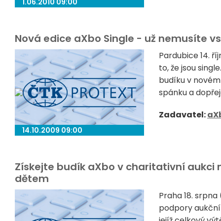
1.06.2010 09:00
Nová edice aXbo Single - už nemusíte v
Pardubice 14. říj
to, že jsou sing
budíku v novém 
spánku a dopřej
Zadavatel:
aX
14.10.2009 09:00
Získejte budík aXbo v charitativní aukci
dětem
Praha 18. srpna
podpory aukčníh
jejíž celkový v