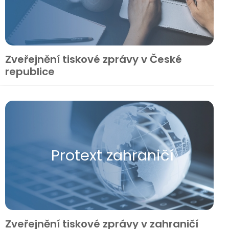
Zveřejnění tiskové zprávy v České
republice
Protext zahraničí
Zveřejnění tiskové zprávy v zahraničí