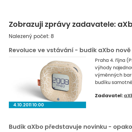
Zobrazuji zprávy zadavatele: aX
Nalezený počet: 8
Revoluce ve vstávání - budík aXbo nově
Praha 4. října 
výhody najednou.
výměnných bare
budíku samotnéh
Zadavatel:
aX
4.10.2011 10:00
Budík aXbo představuje novinku - opako