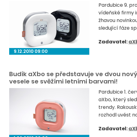
Pardubice 9. pr
vídeňské firmy i
žhavou novinkou
sledující fáze s
Zadavatel:
aX
9.12.2010 09:00
Budík aXbo se představuje ve dvou nový
vesele se svěžími letními barvami!
Pardubice 1. če
aXbo, který sled
trendy. Rakous
rozhodl uvést n
Zadavatel:
aX