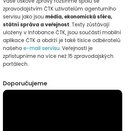
Vaše tiskové zprávy rozšíříme spolu se
zpravodajstvím ČTK uživatelům agenturního
servisu jako jsou
média, ekonomická sféra,
státní správa a veřejnost
. Texty zůstávají
uloženy v Infobance ČTK, jsou součástí mobilní
aplikace ČTK a obdrží je také tisíce odběratelů
našeho
e-mail servisu
. Veřejnosti je
zpřístupníme na více než 15 zpravodajských
portálech.
Doporučujeme