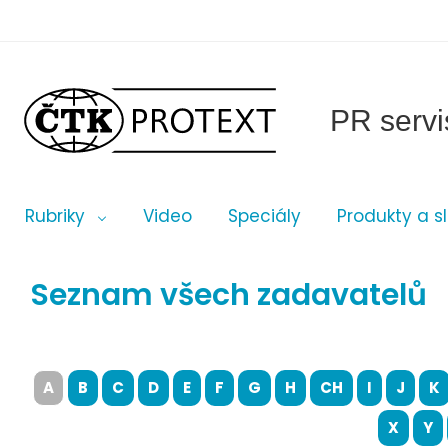
PR servi
Rubriky
Video
Speciály
Produkty a s
Seznam všech zadavatelů
A
B
C
D
E
F
G
H
CH
I
J
K
X
Y