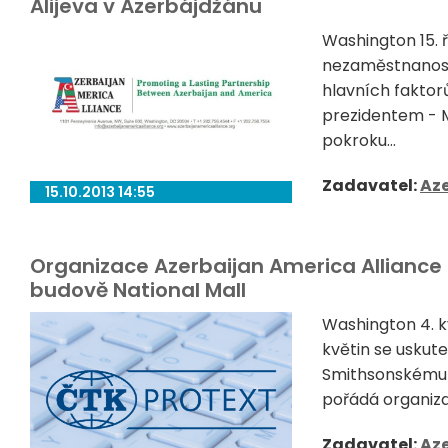
Alijeva v Ázerbájdžánu
Washington 15. 
nezaměstnanost 
hlavních faktorů
prezidentem - M
pokroku...
Zadavatel:
Aze
15.10.2013 14:55
Organizace Azerbaijan America Alliance 
budově National Mall
Washington 4. 
květin se uskute
Smithsonskému 
pořádá organizac
Zadavatel:
Aze