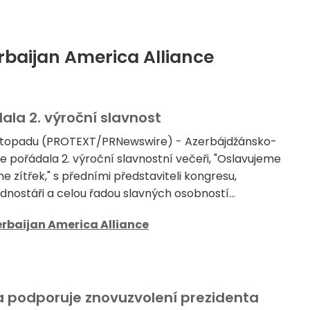
rbaijan America Alliance
la 2. výroční slavnost
listopadu (PROTEXT/PRNewswire) - Azerbájdžánsko-
e pořádala 2. výroční slavnostní večeři, "Oslavujeme
 zítřek," s předními představiteli kongresu,
dnostáři a celou řadou slavných osobností...
rbaijan America Alliance
a podporuje znovuzvolení prezidenta