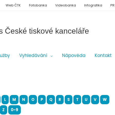
Web ČTK
Fotobanka
Videobanka
Infografika
PR
s České tiskové kanceláře
lužby
Vyhledávání
Nápověda
Kontakt
L
M
N
O
P
Q
R
S
T
U
V
W
Z
0-9