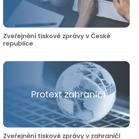
Zveřejnění tiskové zprávy v České
republice
Protext zahraničí
Zveřejnění tiskové zprávy v zahraničí