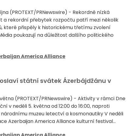
října (PROTEXT/PRNewswire) - Rekordně nízká
a rekordní přebytek rozpočtu patří mezi několik
, které přispěly k historickému třetímu zvolení
édia poukazují na důležitost dalšího politického
rbaijan America Alliance
oslaví státní svátek Ázerbájdžánu v
května (PROTEXT/PRNewswire) - Aktivity v rámci Dne
ční v neděli 5. května od 12:00 do 16:00, naproti
národnímu muzeu letectví a kosmonautiky V neděli
e Azerbaijan America Alliance kulturní festival...
rbaijan America Alliance