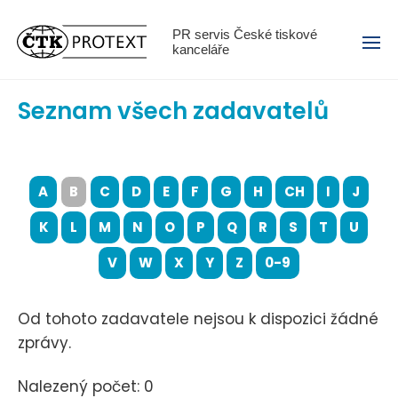
Menu
PR servis České tiskové
kanceláře
Seznam všech zadavatelů
A
B
C
D
E
F
G
H
CH
I
J
K
L
M
N
O
P
Q
R
S
T
U
V
W
X
Y
Z
0-9
Od tohoto zadavatele nejsou k dispozici žádné
zprávy.
Nalezený počet: 0