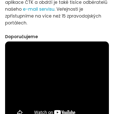
aplikace ČTK a obdrží je také tisíce odběratelů
našeho
e-mail servisu
. Veřejnosti je
zpřístupníme na více než 15 zpravodajských
portálech.
Doporučujeme