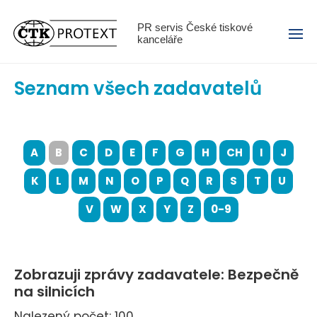
Menu
PR servis České tiskové
kanceláře
Seznam všech zadavatelů
A
B
C
D
E
F
G
H
CH
I
J
K
L
M
N
O
P
Q
R
S
T
U
V
W
X
Y
Z
0-9
Zobrazuji zprávy zadavatele: Bezpečně
na silnicích
Nalezený počet: 100