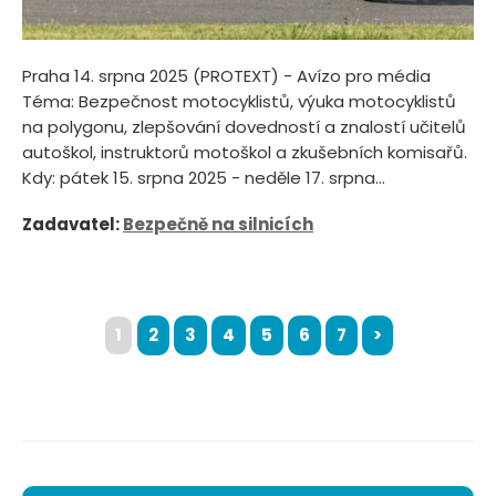
Praha 14. srpna 2025 (PROTEXT) - Avízo pro média
Téma: Bezpečnost motocyklistů, výuka motocyklistů
na polygonu, zlepšování dovedností a znalostí učitelů
autoškol, instruktorů motoškol a zkušebních komisařů.
Kdy: pátek 15. srpna 2025 - neděle 17. srpna...
Zadavatel:
Bezpečně na silnicích
1
2
3
4
5
6
7
>