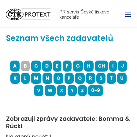
Menu
PR servis České tiskové
kanceláře
Seznam všech zadavatelů
A
B
C
D
E
F
G
H
CH
I
J
K
L
M
N
O
P
Q
R
S
T
U
V
W
X
Y
Z
0-9
Zobrazuji zprávy zadavatele: Bomma &
Rückl
Nalezený počet: 1