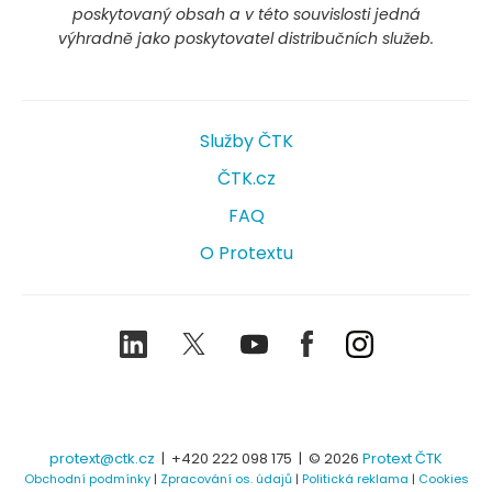
poskytovaný obsah a v této souvislosti jedná
výhradně jako poskytovatel distribučních služeb.
Služby ČTK
ČTK.cz
FAQ
O Protextu
LinkedIn
Twitter
Youtube
Facebook
Instagram
protext@ctk.cz
|
+420 222 098 175
| © 2026
Protext ČTK
Obchodní podmínky
|
Zpracování os. údajů
|
Politická reklama
|
Cookies