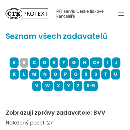
Menu
PR servis České tiskové
kanceláře
Seznam všech zadavatelů
A
B
C
D
E
F
G
H
CH
I
J
K
L
M
N
O
P
Q
R
S
T
U
V
W
X
Y
Z
0-9
Zobrazuji zprávy zadavatele: BVV
Nalezený počet: 27