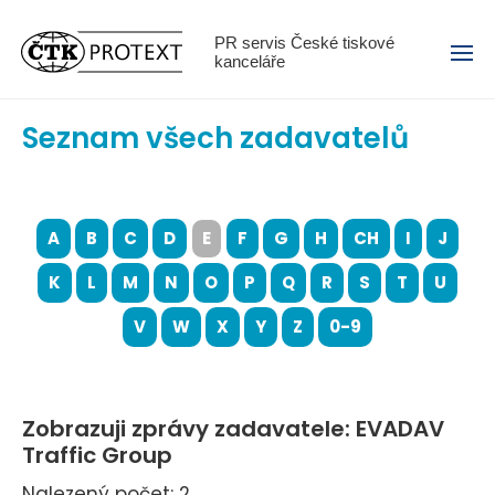
Menu
PR servis České tiskové
kanceláře
Seznam všech zadavatelů
A
B
C
D
E
F
G
H
CH
I
J
K
L
M
N
O
P
Q
R
S
T
U
V
W
X
Y
Z
0-9
Zobrazuji zprávy zadavatele: EVADAV
Traffic Group
Nalezený počet: 2