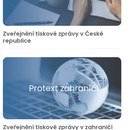
Zveřejnění tiskové zprávy v České
republice
Protext zahraničí
Zveřejnění tiskové zprávy v zahraničí