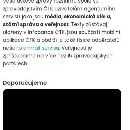
Vaše tiskové zprávy rozšíříme spolu se
zpravodajstvím ČTK uživatelům agenturního
servisu jako jsou
média, ekonomická sféra,
státní správa a veřejnost
. Texty zůstávají
uloženy v Infobance ČTK, jsou součástí mobilní
aplikace ČTK a obdrží je také tisíce odběratelů
našeho
e-mail servisu
. Veřejnosti je
zpřístupníme na více než 15 zpravodajských
portálech.
Doporučujeme