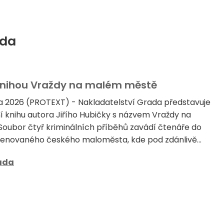
ada
í knihou Vraždy na malém městě
a 2026 (PROTEXT) - Nakladatelství Grada představuje
í knihu autora Jiřího Hubičky s názvem Vraždy na
oubor čtyř kriminálních příběhů zavádí čtenáře do
enovaného českého maloměsta, kde pod zdánlivě...
ada