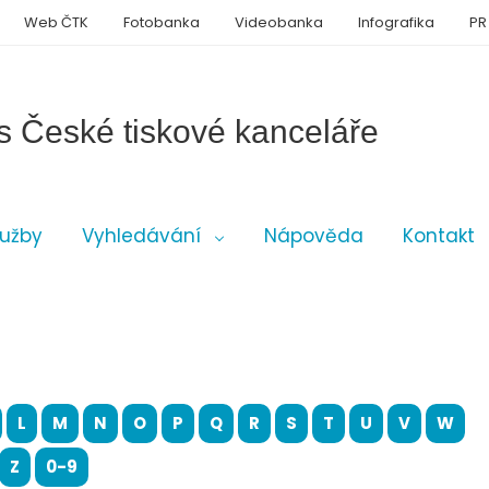
Web ČTK
Fotobanka
Videobanka
Infografika
PR
s České tiskové kanceláře
lužby
Vyhledávání
Nápověda
Kontakt
L
M
N
O
P
Q
R
S
T
U
V
W
Z
0-9