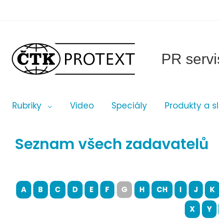
PR servi
Rubriky
Video
Speciály
Produkty a s
Seznam všech zadavatelů
A
B
C
D
E
F
G
H
CH
I
J
K
X
Y