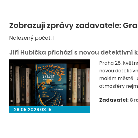
Zobrazuji zprávy zadavatele: Gr
Nalezený počet: 1
Jiří Hubička přichází s novou detektivn
Praha 28. květn
novou detektivn
malém městě . S
atmosféry nejm
Zadavatel:
Gr
28.05.2026 08:15