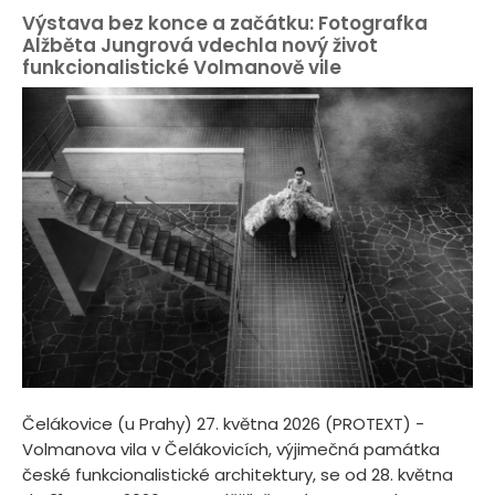
Výstava bez konce a začátku: Fotografka
Alžběta Jungrová vdechla nový život
funkcionalistické Volmanově vile
Čelákovice (u Prahy) 27. května 2026 (PROTEXT) -
Volmanova vila v Čelákovicích, výjimečná památka
české funkcionalistické architektury, se od 28. května