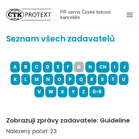
Menu
PR servis České tiskové
kanceláře
Seznam všech zadavatelů
A
B
C
D
E
F
G
H
CH
I
J
K
L
M
N
O
P
Q
R
S
T
U
V
W
X
Y
Z
0-9
Zobrazuji zprávy zadavatele: Guideline
Nalezený počet: 23