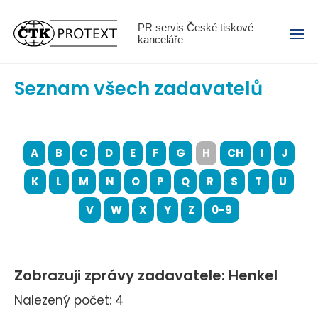
Menu
PR servis České tiskové
kanceláře
Seznam všech zadavatelů
A
B
C
D
E
F
G
H
CH
I
J
K
L
M
N
O
P
Q
R
S
T
U
V
W
X
Y
Z
0-9
Zobrazuji zprávy zadavatele: Henkel
Nalezený počet: 4