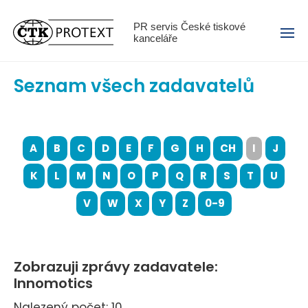
Menu
PR servis České tiskové
kanceláře
Seznam všech zadavatelů
A
B
C
D
E
F
G
H
CH
I
J
K
L
M
N
O
P
Q
R
S
T
U
V
W
X
Y
Z
0-9
Zobrazuji zprávy zadavatele:
Innomotics
Nalezený počet: 10