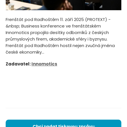
Frenštát pod Radhoštěm 11. září 2025 (PROTEXT) -
&nbsp; Business konference ve frenštátském
Innomotics propojila desítky odborníků z českých
průmyslových firem, akademické sféry i byznysu.
Frenštát pod Radhoštěm hostil nejen zvučná jména
české ekonomiky...
Zadavatel:
Innomotics
Chci zadat tiskovou zprávu