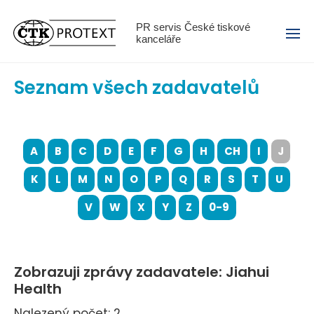
Menu
PR servis České tiskové
kanceláře
Seznam všech zadavatelů
A
B
C
D
E
F
G
H
CH
I
J
K
L
M
N
O
P
Q
R
S
T
U
V
W
X
Y
Z
0-9
Zobrazuji zprávy zadavatele: Jiahui
Health
Nalezený počet: 2