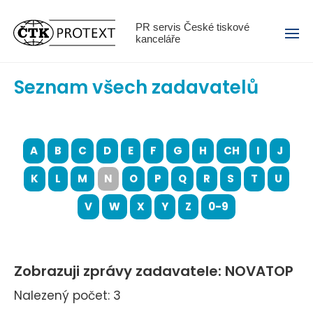
Menu
PR servis České tiskové
kanceláře
Seznam všech zadavatelů
A
B
C
D
E
F
G
H
CH
I
J
K
L
M
N
O
P
Q
R
S
T
U
V
W
X
Y
Z
0-9
Zobrazuji zprávy zadavatele: NOVATOP
Nalezený počet: 3