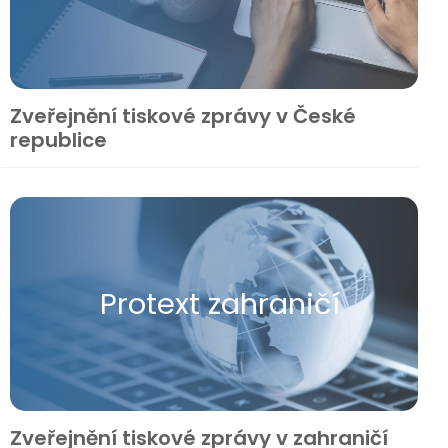
Zveřejnění tiskové zprávy v České
republice
Protext zahraničí
Zveřejnění tiskové zprávy v zahraničí