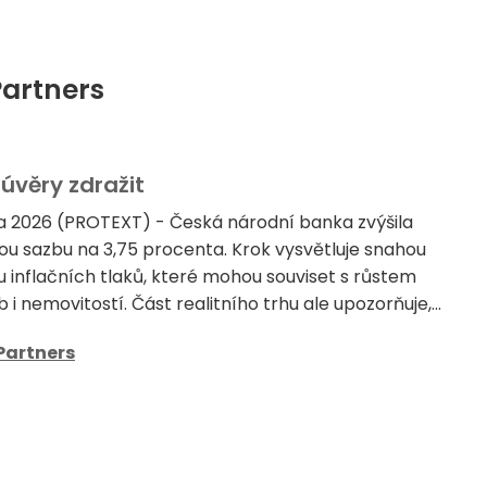
Partners
 úvěry zdražit
a 2026 (PROTEXT) - Česká národní banka zvýšila
ou sazbu na 3,75 procenta. Krok vysvětluje snahou
u inflačních tlaků, které mohou souviset s růstem
 i nemovitostí. Část realitního trhu ale upozorňuje,...
Partners