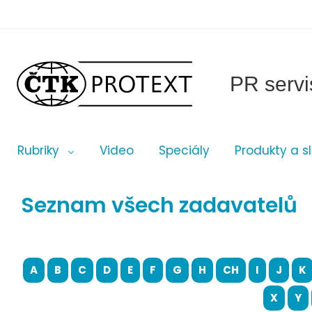
PR servi
Rubriky
Video
Speciály
Produkty a s
Seznam všech zadavatelů
A
B
C
D
E
F
G
H
CH
I
J
K
X
Y