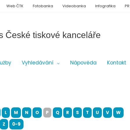
Web ČTK
Fotobanka
Videobanka
Infografika
PR
s České tiskové kanceláře
lužby
Vyhledávání
Nápověda
Kontakt
L
M
N
O
P
Q
R
S
T
U
V
W
Z
0-9