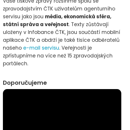
Vaše tiskové zprávy rozšíříme spolu se
zpravodajstvím ČTK uživatelům agenturního
servisu jako jsou
média, ekonomická sféra,
státní správa a veřejnost
. Texty zůstávají
uloženy v Infobance ČTK, jsou součástí mobilní
aplikace ČTK a obdrží je také tisíce odběratelů
našeho
e-mail servisu
. Veřejnosti je
zpřístupníme na více než 15 zpravodajských
portálech.
Doporučujeme