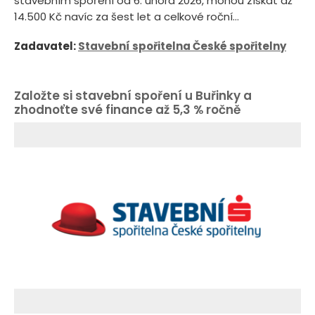
stavebním spoření od 6. února 2026, mohou získat až
14.500 Kč navíc za šest let a celkové roční...
Zadavatel:
Stavební spořitelna České spořitelny
Založte si stavební spoření u Buřinky a
zhodnoťte své finance až 5,3 % ročně