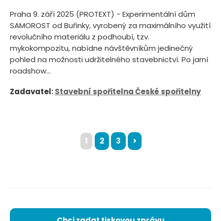
Praha 9. září 2025 (PROTEXT) - Experimentální dům
SAMOROST od Buřinky, vyrobený za maximálního využití
revolučního materiálu z podhoubí, tzv.
mykokompozitu, nabídne návštěvníkům jedinečný
pohled na možnosti udržitelného stavebnictví. Po jarní
roadshow...
Zadavatel:
Stavební spořitelna České spořitelny
1
2
3
>
Chci zadat tiskovou zprávu