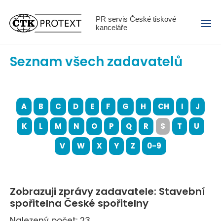
Menu
PR servis České tiskové
kanceláře
Seznam všech zadavatelů
A
B
C
D
E
F
G
H
CH
I
J
K
L
M
N
O
P
Q
R
S
T
U
V
W
X
Y
Z
0-9
Zobrazuji zprávy zadavatele: Stavební
spořitelna České spořitelny
Nalezený počet: 23