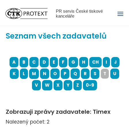
Menu
PR servis České tiskové
kanceláře
Seznam všech zadavatelů
A
B
C
D
E
F
G
H
CH
I
J
K
L
M
N
O
P
Q
R
S
T
U
V
W
X
Y
Z
0-9
Zobrazuji zprávy zadavatele: Timex
Nalezený počet: 2