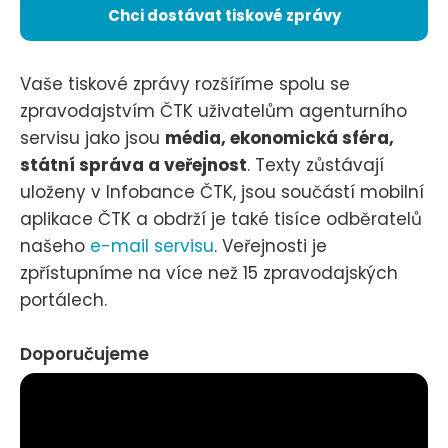
Chci dostávat tiskové zprávy
Vaše tiskové zprávy rozšíříme spolu se
zpravodajstvím ČTK uživatelům agenturního
servisu jako jsou
média, ekonomická sféra,
státní správa a veřejnost
. Texty zůstávají
uloženy v Infobance ČTK, jsou součástí mobilní
aplikace ČTK a obdrží je také tisíce odběratelů
našeho
e-mail servisu
. Veřejnosti je
zpřístupníme na více než 15 zpravodajských
portálech.
Doporučujeme