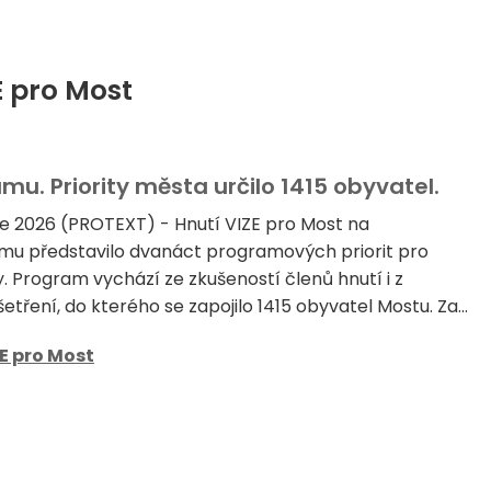
E pro Most
mu. Priority města určilo 1415 obyvatel.
e 2026 (PROTEXT) - Hnutí VIZE pro Most na
mu představilo dvanáct programových priorit pro
. Program vychází ze zkušeností členů hnutí i z
tření, do kterého se zapojilo 1415 obyvatel Mostu. Za...
E pro Most