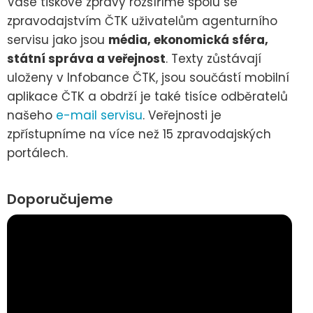
Vaše tiskové zprávy rozšíříme spolu se
zpravodajstvím ČTK uživatelům agenturního
servisu jako jsou
média, ekonomická sféra,
státní správa a veřejnost
. Texty zůstávají
uloženy v Infobance ČTK, jsou součástí mobilní
aplikace ČTK a obdrží je také tisíce odběratelů
našeho
e-mail servisu
. Veřejnosti je
zpřístupníme na více než 15 zpravodajských
portálech.
Doporučujeme