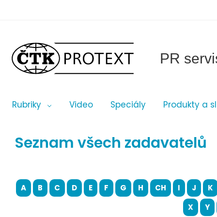
PR servi
Rubriky
Video
Speciály
Produkty a s
Seznam všech zadavatelů
A
B
C
D
E
F
G
H
CH
I
J
K
X
Y