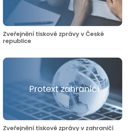
Zveřejnění tiskové zprávy v České
republice
Protext zahraničí
Zveřejnění tiskové zprávy v zahraničí