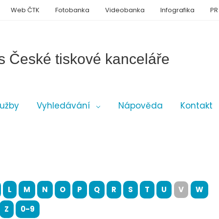
Web ČTK
Fotobanka
Videobanka
Infografika
PR
s České tiskové kanceláře
lužby
Vyhledávání
Nápověda
Kontakt
L
M
N
O
P
Q
R
S
T
U
V
W
Z
0-9