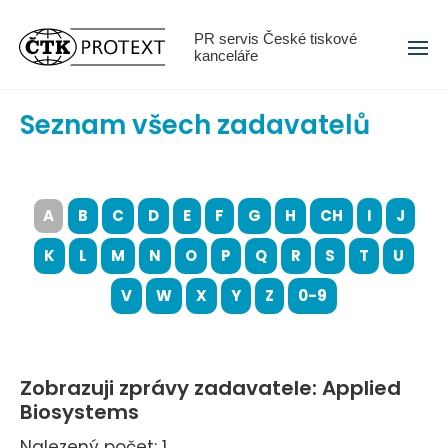
Menu
PR servis České tiskové
kanceláře
Seznam všech zadavatelů
A
B
C
D
E
F
G
H
CH
I
J
K
L
M
N
O
P
Q
R
S
T
U
V
W
X
Y
Z
0-9
Zobrazuji zprávy zadavatele: Applied
Biosystems
Nalezený počet: 1