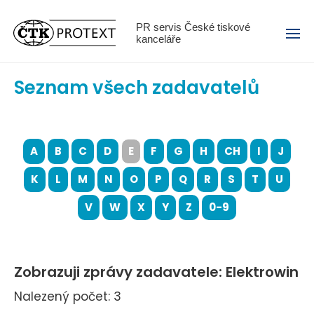
Menu
PR servis České tiskové
kanceláře
Seznam všech zadavatelů
A
B
C
D
E
F
G
H
CH
I
J
K
L
M
N
O
P
Q
R
S
T
U
V
W
X
Y
Z
0-9
Zobrazuji zprávy zadavatele: Elektrowin
Nalezený počet: 3