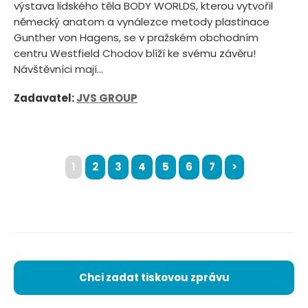
výstava lidského těla BODY WORLDS, kterou vytvořil
německý anatom a vynálezce metody plastinace
Gunther von Hagens, se v pražském obchodním
centru Westfield Chodov blíží ke svému závěru!
Návštěvníci mají...
Zadavatel:
JVS GROUP
1
2
3
4
5
6
7
>
Chci zadat tiskovou zprávu