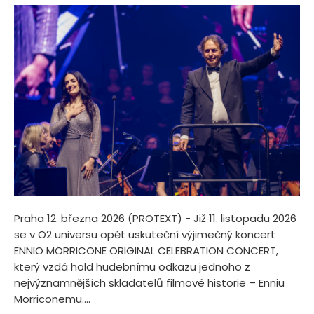
Praha 12. března 2026 (PROTEXT) - Již 11. listopadu 2026
se v O2 universu opět uskuteční výjimečný koncert
ENNIO MORRICONE ORIGINAL CELEBRATION CONCERT,
který vzdá hold hudebnímu odkazu jednoho z
nejvýznamnějších skladatelů filmové historie – Enniu
Morriconemu....