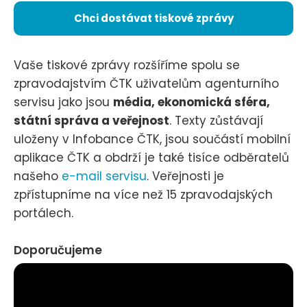
Chci dostávat tiskové zprávy
Vaše tiskové zprávy rozšíříme spolu se
zpravodajstvím ČTK uživatelům agenturního
servisu jako jsou
média, ekonomická sféra,
státní správa a veřejnost
. Texty zůstávají
uloženy v Infobance ČTK, jsou součástí mobilní
aplikace ČTK a obdrží je také tisíce odběratelů
našeho
e-mail servisu
. Veřejnosti je
zpřístupníme na více než 15 zpravodajských
portálech.
Doporučujeme