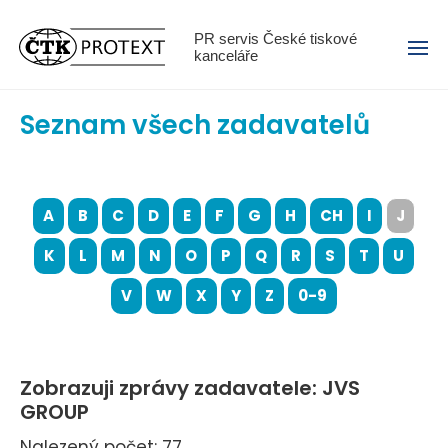
Menu
PR servis České tiskové
kanceláře
Seznam všech zadavatelů
A
B
C
D
E
F
G
H
CH
I
J
K
L
M
N
O
P
Q
R
S
T
U
V
W
X
Y
Z
0-9
Zobrazuji zprávy zadavatele: JVS
GROUP
Nalezený počet: 77