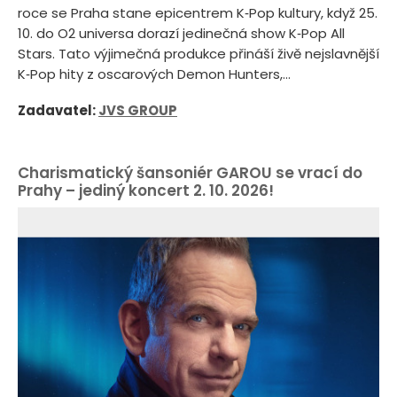
roce se Praha stane epicentrem K‑Pop kultury, když 25.
10. do O2 universa dorazí jedinečná show K‑Pop All
Stars. Tato výjimečná produkce přináší živě nejslavnější
K‑Pop hity z oscarových Demon Hunters,...
Zadavatel:
JVS GROUP
Charismatický šansoniér GAROU se vrací do
Prahy – jediný koncert 2. 10. 2026!